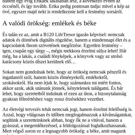
hanem egy évig Erikáék lakásában lesz, a következő évben az
öccsénél, és így tovább. Erika pedig pontosan tudja: mivel a kép az
övé, egyszer majd neki is rendelkeznie kell a festmény sorsáról.
A valódi örökség: emlékek és béke
És talán ez az, amit a B120 LifeTresor igazán képvisel: nemcsak
adatok és döntések digitális rögzítése, hanem a mindennapi élet és a
kapcsolatok finom szövetének megőrzése. Egyetlen festmény –
igen, csupán egy tárgy –, mégis mekkora érzelmi súlya lehet! Hát
még, ha a lakás, a családi fényképek, a könyvek vagy az utolsó
karácsony közös díszei kerülnek elő…
Sokan nem gondolnak bele, hogy az örökség nemcsak pénzről és
ingatlanról szól, hanem közös élményekről, emlékekről,
szokásokról. Ha nem írjuk le, hogy számunkra mi miért fontos,
akkor azok, akik utánunk jönnek, kénytelenek találgatni. És bár
lehet, hogy szeretetből indulnak el ezen az úton, a bizonytalanság
gyakran félreértéshez vagy rossz érzésekhez vezethet.
Az életvégi tervezés tehát nemcsak jogi, hanem érzelmi felelősség is.
Azzal, hogy világosan és időben megfogalmazzuk a kívánságainkat,
segítünk a szeretteinknek abban, hogy ők ne a vitával, hanem a
gyásszal, a megemlékezéssel, a feldolgozással foglalkozhassanak.
Mert végső soron ez a legnagyobb örökség: a béke, amit magunk