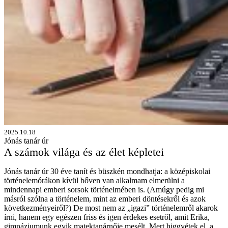
2025.10.18
Jónás tanár úr
A számok világa és az élet képletei
Jónás tanár úr 30 éve tanít és büszkén mondhatja: a középiskolai
történelemórákon kívül bőven van alkalmam elmerülni a
mindennapi emberi sorsok történelmében is. (Amúgy pedig mi
másról szólna a történelem, mint az emberi döntésekről és azok
következményeiről?) De most nem az „igazi” történelemről akarok
írni, hanem egy egészen friss és igen érdekes esetről, amit Erika,
gimnáziumunk egyik matektanárnője mesélt. Mert higgyétek el, a