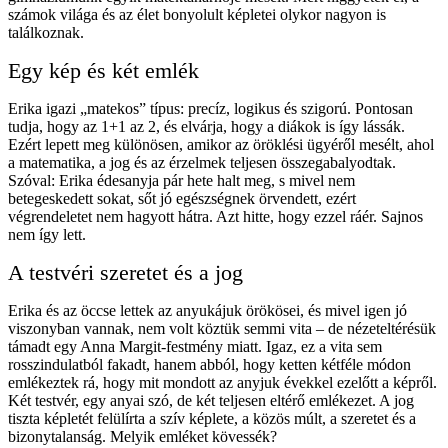
számok világa és az élet bonyolult képletei olykor nagyon is
találkoznak.
Egy kép és két emlék
Erika igazi „matekos” típus: precíz, logikus és szigorú. Pontosan
tudja, hogy az 1+1 az 2, és elvárja, hogy a diákok is így lássák.
Ezért lepett meg különösen, amikor az öröklési ügyéről mesélt, ahol
a matematika, a jog és az érzelmek teljesen összegabalyodtak.
Szóval: Erika édesanyja pár hete halt meg, s mivel nem
betegeskedett sokat, sőt jó egészségnek örvendett, ezért
végrendeletet nem hagyott hátra. Azt hitte, hogy ezzel ráér. Sajnos
nem így lett.
A testvéri szeretet és a jog
Erika és az öccse lettek az anyukájuk örökösei, és mivel igen jó
viszonyban vannak, nem volt köztük semmi vita – de nézeteltérésük
támadt egy Anna Margit-festmény miatt. Igaz, ez a vita sem
rosszindulatból fakadt, hanem abból, hogy ketten kétféle módon
emlékeztek rá, hogy mit mondott az anyjuk évekkel ezelőtt a képről.
Két testvér, egy anyai szó, de két teljesen eltérő emlékezet. A jog
tiszta képletét felülírta a szív képlete, a közös múlt, a szeretet és a
bizonytalanság. Melyik emléket kövessék?