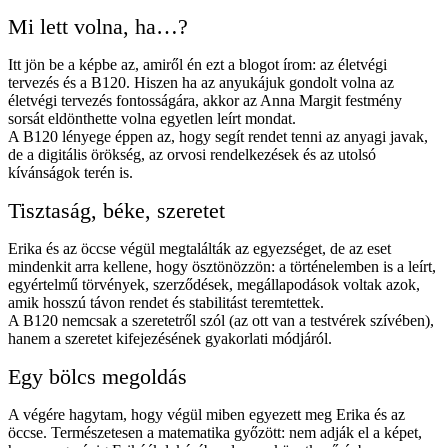
Mi lett volna, ha…?
Itt jön be a képbe az, amiről én ezt a blogot írom: az életvégi
tervezés és a B120. Hiszen ha az anyukájuk gondolt volna az
életvégi tervezés fontosságára, akkor az Anna Margit festmény
sorsát eldönthette volna egyetlen leírt mondat.
A B120 lényege éppen az, hogy segít rendet tenni az anyagi javak,
de a digitális örökség, az orvosi rendelkezések és az utolsó
kívánságok terén is.
Tisztaság, béke, szeretet
Erika és az öccse végül megtalálták az egyezséget, de az eset
mindenkit arra kellene, hogy ösztönözzön: a történelemben is a leírt,
egyértelmű törvények, szerződések, megállapodások voltak azok,
amik hosszú távon rendet és stabilitást teremtettek.
A B120 nemcsak a szeretetről szól (az ott van a testvérek szívében),
hanem a szeretet kifejezésének gyakorlati módjáról.
Egy bölcs megoldás
A végére hagytam, hogy végül miben egyezett meg Erika és az
öccse. Természetesen a matematika győzött: nem adják el a képet,