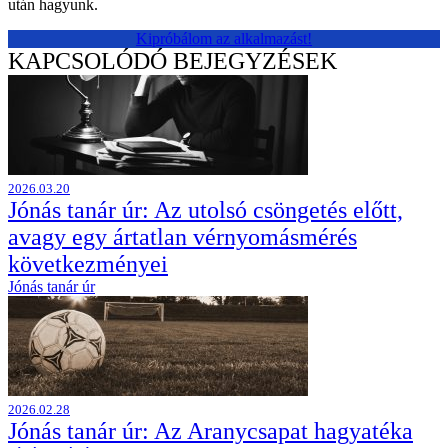
után hagyunk.
Kipróbálom az alkalmazást!
KAPCSOLÓDÓ BEJEGYZÉSEK
2026.03.20
Jónás tanár úr: Az utolsó csöngetés előtt,
avagy egy ártatlan vérnyomásmérés
következményei
Jónás tanár úr
2026.02.28
Jónás tanár úr: Az Aranycsapat hagyatéka