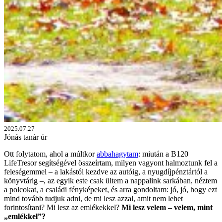
2025.07.27
Jónás tanár úr
Ott folytatom, ahol a múltkor
abbahagytam
: miután a B120
LifeTresor segítségével összeírtam, milyen vagyont halmoztunk fel a
feleségemmel – a lakástól kezdve az autóig, a nyugdíjpénztártól a
könyvtárig –, az egyik este csak ültem a nappalink sarkában, néztem
a polcokat, a családi fényképeket, és arra gondoltam: jó, jó, hogy ezt
mind tovább tudjuk adni, de mi lesz azzal, amit nem lehet
forintosítani? Mi lesz az emlékekkel?
Mi lesz velem – velem, mint
„emlékkel”?