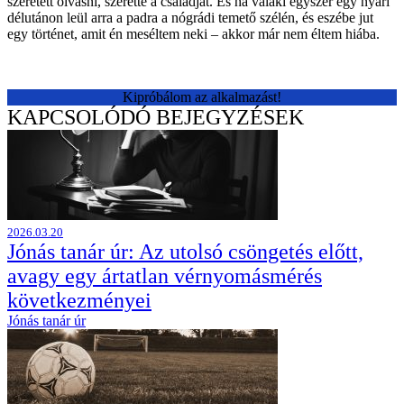
szeretett olvasni, szerette a családját. És ha valaki egyszer egy nyári
délutánon leül arra a padra a nógrádi temető szélén, és eszébe jut
egy történet, amit én meséltem neki – akkor már nem éltem hiába.
Kipróbálom az alkalmazást!
KAPCSOLÓDÓ BEJEGYZÉSEK
2026.03.20
Jónás tanár úr: Az utolsó csöngetés előtt,
avagy egy ártatlan vérnyomásmérés
következményei
Jónás tanár úr