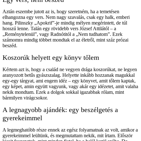
Aztán eszembe jutott az is, hogy szeretném, ha a temetésen
elhangozna egy vers. Nem nagy szavalás, csak egy halk, emberi
hang. Pilinszky „Apokrif”-je mindig mélyen megérintett, de túl
hosszú lenne. Talán egy rövidebb vers József Attilától – a
„Reménytelenül”, vagy Radnótitól a „Nem tudhatom”. Ezek
számomra mindig többet mondtak el az életről, mint száz prózai
beszéd.
Koszorúk helyett egy könyv tőlem
Kértem azt is, hogy a család ne vegyen drága koszorúkat, ne legyen
aranyozott betűs gyászszalag. Helyette inkább hozzanak magukkal
egy-egy tárgyat, ami engem idéz – egy könyvet, amit tőlem kaptak,
egy képet, amin együtt vagyunk, vagy akár egy idézetet, amit valaha
nekik mondtam. Ezek a dolgok sokkal igazabbak rólam, mint
bármilyen virágcsokor.
A legnagyobb ajándék: egy beszélgetés a
gyerekeimmel
A legmeghatóbb része ennek az egész folyamatnak az volt, amikor a
gyerekeimmel leültünk, és megmutattam nekik, mit írtam. Először