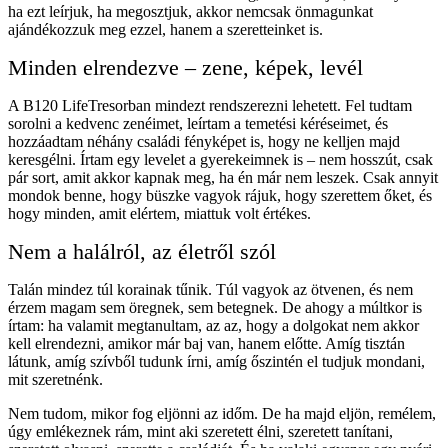
ha ezt leírjuk, ha megosztjuk, akkor nemcsak önmagunkat
ajándékozzuk meg ezzel, hanem a szeretteinket is.
Minden elrendezve – zene, képek, levél
A B120 LifeTresorban mindezt rendszerezni lehetett. Fel tudtam
sorolni a kedvenc zenéimet, leírtam a temetési kéréseimet, és
hozzáadtam néhány családi fényképet is, hogy ne kelljen majd
keresgélni. Írtam egy levelet a gyerekeimnek is – nem hosszút, csak
pár sort, amit akkor kapnak meg, ha én már nem leszek. Csak annyit
mondok benne, hogy büszke vagyok rájuk, hogy szerettem őket, és
hogy minden, amit elértem, miattuk volt értékes.
Nem a halálról, az életről szól
Talán mindez túl korainak tűnik. Túl vagyok az ötvenen, és nem
érzem magam sem öregnek, sem betegnek. De ahogy a múltkor is
írtam: ha valamit megtanultam, az az, hogy a dolgokat nem akkor
kell elrendezni, amikor már baj van, hanem előtte. Amíg tisztán
látunk, amíg szívből tudunk írni, amíg őszintén el tudjuk mondani,
mit szeretnénk.
Nem tudom, mikor fog eljönni az időm. De ha majd eljön, remélem,
úgy emlékeznek rám, mint aki szeretett élni, szeretett tanítani,