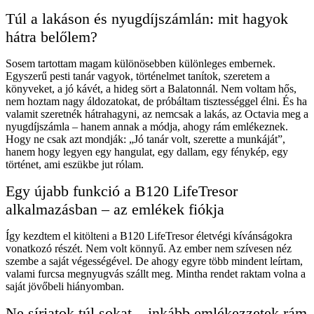
Túl a lakáson és nyugdíjszámlán: mit hagyok
hátra belőlem?
Sosem tartottam magam különösebben különleges embernek.
Egyszerű pesti tanár vagyok, történelmet tanítok, szeretem a
könyveket, a jó kávét, a hideg sört a Balatonnál. Nem voltam hős,
nem hoztam nagy áldozatokat, de próbáltam tisztességgel élni. És ha
valamit szeretnék hátrahagyni, az nemcsak a lakás, az Octavia meg a
nyugdíjszámla – hanem annak a módja, ahogy rám emlékeznek.
Hogy ne csak azt mondják: „Jó tanár volt, szerette a munkáját”,
hanem hogy legyen egy hangulat, egy dallam, egy fénykép, egy
történet, ami eszükbe jut rólam.
Egy újabb funkció a B120 LifeTresor
alkalmazásban – az emlékek fiókja
Így kezdtem el kitölteni a B120 LifeTresor életvégi kívánságokra
vonatkozó részét. Nem volt könnyű. Az ember nem szívesen néz
szembe a saját végességével. De ahogy egyre több mindent leírtam,
valami furcsa megnyugvás szállt meg. Mintha rendet raktam volna a
saját jövőbeli hiányomban.
Ne sírjatok túl sokat – inkább emlékezzetek rám