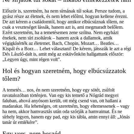
Először is, szeretném, ha nem sírnának túl sokat. Persze tudom, a
gyász része az életnek, és nem lehet előírni, hogyan kellene érezni.
De azt kérem a családomtól, hogy amikor elbúcsúznak tőlem, ne
csak a veszteséget lássák, hanem azt is, ami megmaradt belőlem.
Ezért szeretném, ha a temetésemen zene szólna. Nem egyházi
énekek, nem síri zsoltárok – hanem azok a dallamok, amik
végigkísérték az életemet. Bach, Chopin, Mozart… Beatles…
Kispál és a Borz… Lehet választani! De kérem, játsszák le azt a régi
Dés László-dalt is, amit még az esküvőnkön hallgattunk először:
„Legyen úgy, mint régen volt”.
Hol és hogyan szeretném, hogy elbúcsúzzatok
tőlem?
A temetés… nos, én nem szeretném, hogy egy sötét, zsúfolt
ravatalozóban történjen. Van egy kis temető a Nógrád megyei
faluban, ahová anyósom került, ott még csend van, ott hallani a
madarakat. Ha lehetséges, ott szeretném, hogy eltemessenek – vagy
ha nem, akkor hamvasztás után oda szórják a hamvaimat. És ne
sírhely legyen, hanem egy pad, egy kis tábla, amin ennyi áll: „Jónás
tanár úr emlékére”.
Egy vers, nem beszéd