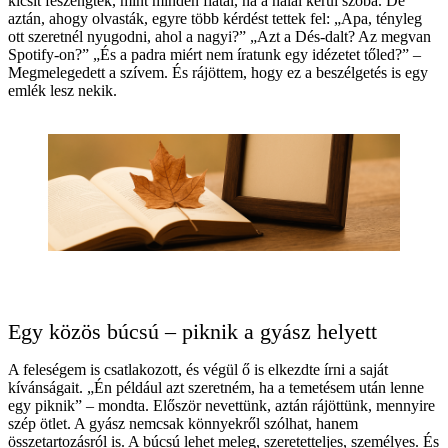
kicsit feszengtek, mint minden fiatal, ha a halál kerül szóba. De
aztán, ahogy olvasták, egyre több kérdést tettek fel: „Apa, tényleg
ott szeretnél nyugodni, ahol a nagyi?” „Azt a Dés-dalt? Az megvan
Spotify-on?” „És a padra miért nem íratunk egy idézetet tőled?” –
Megmelegedett a szívem. És rájöttem, hogy ez a beszélgetés is egy
emlék lesz nekik.
Egy közös búcsú – piknik a gyász helyett
A feleségem is csatlakozott, és végül ő is elkezdte írni a saját
kívánságait. „Én például azt szeretném, ha a temetésem után lenne
egy piknik” – mondta. Először nevettünk, aztán rájöttünk, mennyire
szép ötlet. A gyász nemcsak könnyekről szólhat, hanem
összetartozásról is. A búcsú lehet meleg, szeretetteljes, személyes. És