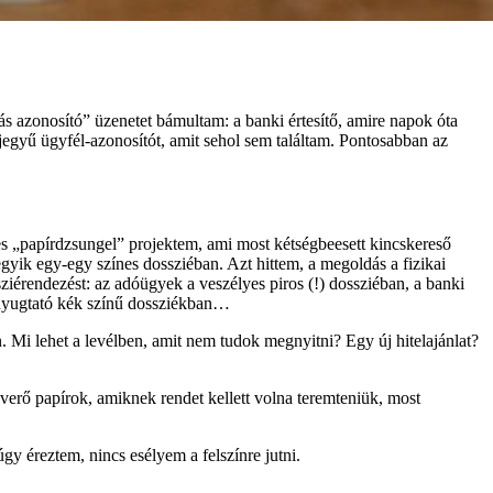
ás azonosító” üzenetet bámultam: a banki értesítő, amire napok óta
jegyű ügyfél-azonosítót, amit sehol sem találtam. Pontosabban az
yes „papírdzsungel” projektem, ami most kétségbeesett kincskereső
gyik egy-egy színes dossziéban. Azt hittem, a megoldás a fizikai
érendezést: az adóügyek a veszélyes piros (!) dossziéban, a banki
egnyugtató kék színű dossziékban…
n. Mi lehet a levélben, amit nem tudok megnyitni? Egy új hitelajánlat?
everő papírok, amiknek rendet kellett volna teremteniük, most
y éreztem, nincs esélyem a felszínre jutni.