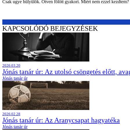
Csak ugye hülyülök. Ötven fölött gyakori. Miért nem ezzel kezdtem? M
KAPCSOLÓDÓ BEJEGYZÉSEK
2026.03.20
Jónás tanár úr: Az utolsó csöngetés előtt, 
Jónás tanár úr
2026.02.28
Jónás tanár úr: Az Aranycsapat hagyatéka
Jónás tanár úr