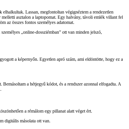
k elhalkultak. Lassan, megfontoltan végignéztem a rendezetlen
elletti asztalon a laptopomat. Egy halvány, távoli emlék villant fel
öm az összes fontos személyes adatomat.
 a személyes „online-dossziémban” ott van minden jelszó,
 ragyogott a képernyőn. Egyetlen apró szám, ami eldöntötte, hogy ez a
. Bemásoltam a hétjegyű kódot, és a rendszer azonnal elfogadta. A
.
szönhetően a rémálom egy pillanat alatt véget ért.
digitális másolata ott van.