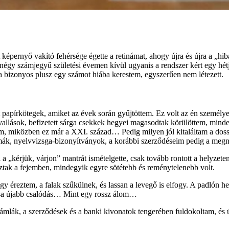
épernyő vakító fehérsége égette a retinámat, ahogy újra és újra a „hib
négy számjegyű születési évemen kívül ugyanis a rendszer kért egy hét
a bizonyos plusz egy számot hiába kerestem, egyszerűen nem létezett.
lt papírkötegek, amiket az évek során gyűjtöttem. Ez volt az én személ
vallások, befizetett sárga csekkek hegyei magasodtak körülöttem, minde
 miközben ez már a XXI. század… Pedig milyen jól kitaláltam a dosszi
iplomák, nyelvvizsga-bizonyítványok, a korábbi szerződéseim pedig a m
a „kérjük, várjon” mantrát ismételgette, csak tovább rontott a helyzete
ztak a fejemben, mindegyik egyre sötétebb és reménytelenebb volt.
gy éreztem, a falak szűkülnek, és lassan a levegő is elfogy. A padlón h
ása újabb csalódás… Mint egy rossz álom…
ámlák, a szerződések és a banki kivonatok tengerében fuldokoltam, és úg