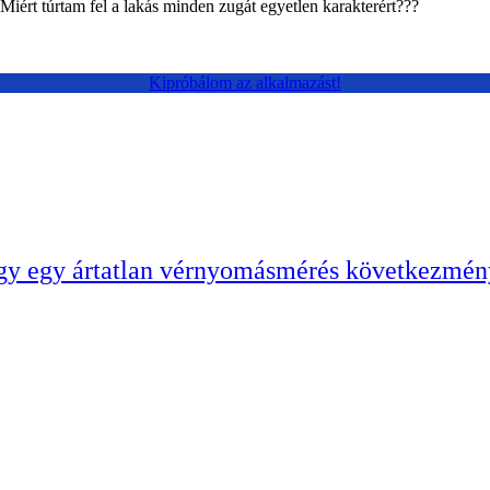
iért túrtam fel a lakás minden zugát egyetlen karakterért???
Kipróbálom az alkalmazást!
avagy egy ártatlan vérnyomásmérés következmén