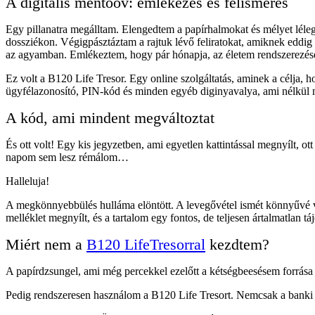
A digitális mentőöv: emlékezés és felismerés
Egy pillanatra megálltam. Elengedtem a papírhalmokat és mélyet léle
dossziékon. Végigpásztáztam a rajtuk lévő feliratokat, amiknek eddig 
az agyamban. Emlékeztem, hogy pár hónapja, az életem rendszerezése
Ez volt a B120 Life Tresor. Egy online szolgáltatás, aminek a célja,
ügyfélazonosító, PIN-kód és minden egyéb diginyavalya, ami nélkül m
A kód, ami mindent megváltoztat
És ott volt! Egy kis jegyzetben, ami egyetlen kattintással megnyílt, o
napom sem lesz rémálom…
Halleluja!
A megkönnyebbülés hulláma elöntött. A levegővétel ismét könnyűvé vá
melléklet megnyílt, és a tartalom egy fontos, de teljesen ártalmatlan t
Miért nem a
B120 LifeTresorral
kezdtem?
A papírdzsungel, ami még percekkel ezelőtt a kétségbeesésem forrása 
Pedig rendszeresen használom a B120 Life Tresort. Nemcsak a banki 