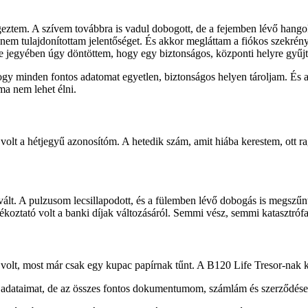
geztem. A szívem továbbra is vadul dobogott, de a fejemben lévő hango
nem tulajdonítottam jelentőséget. És akkor megláttam a fiókos szekrény m
 jegyében úgy döntöttem, hogy egy biztonságos, központi helyre gyűjt
 hogy minden fontos adatomat egyetlen, biztonságos helyen tároljam. És
a nem lehet élni.
tt volt a hétjegyű azonosítóm. A hetedik szám, amit hiába kerestem, ott
lt. A pulzusom lecsillapodott, és a fülemben lévő dobogás is megszűnt
ájékoztató volt a banki díjak változásáról. Semmi vész, semmi katasztrófa
volt, most már csak egy kupac papírnak tűnt. A B120 Life Tresor-nak kö
adataimat, de az összes fontos dokumentumom, számlám és szerződésem 