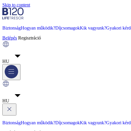
Skip to content
Biztonság
Hogyan működik?
Díjcsomagok
Kik vagyunk?
Gyakori kérd
Belépés
Regisztráció
HU
HU
Biztonság
Hogyan működik?
Díjcsomagok
Kik vagyunk?
Gyakori kérd