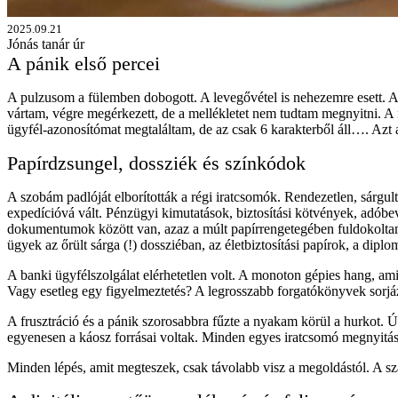
2025.09.21
Jónás tanár úr
A pánik első percei
A pulzusom a fülemben dobogott. A levegővétel is nehezemre esett. A k
vártam, végre megérkezett, de a mellékletet nem tudtam megnyitni. A 
ügyfél-azonosítómat megtaláltam, de az csak 6 karakterből áll…. Azt 
Papírdzsungel, dossziék és színkódok
A szobám padlóját elborították a régi iratcsomók. Rendezetlen, sárgu
expedícióvá vált. Pénzügyi kimutatások, biztosítási kötvények, adóbe
dokumentumok között van, azaz a múlt papírrengetegében fuldokoltam,
ügyek az őrült sárga (!) dossziéban, az életbiztosítási papírok, a d
A banki ügyfélszolgálat elérhetetlen volt. A monoton gépies hang, ami 
Vagy esetleg egy figyelmeztetés? A legrosszabb forgatókönyvek sorjá
A frusztráció és a pánik szorosabbra fűzte a nyakam körül a hurkot. Ú
egyenesen a káosz forrásai voltak. Minden egyes iratcsomó megnyit
Minden lépés, amit megteszek, csak távolabb visz a megoldástól. A sz