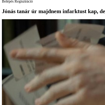
Belépés
Regisztráció
Jónás tanár úr majdnem infarktust kap, d