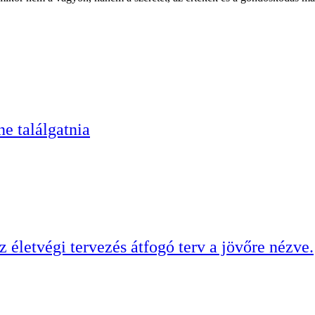
e találgatnia
 életvégi tervezés átfogó terv a jövőre nézve.