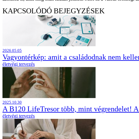
KAPCSOLÓDÓ BEJEGYZÉSEK
2026.05.05
Vagyontérkép: amit a családodnak nem kellen
életvégi tervezés
2025.10.30
A B120 LifeTresor több, mint végrendelet! Az
életvégi tervezés