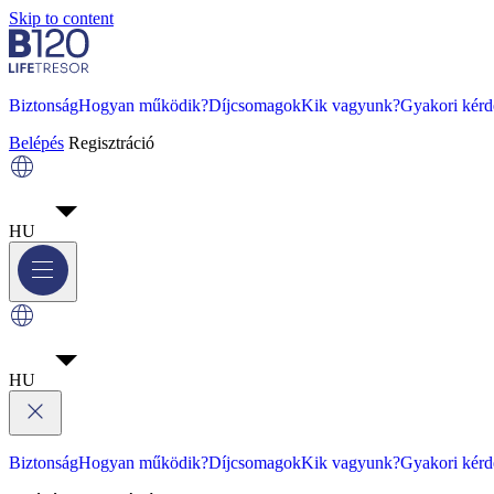
Skip to content
Biztonság
Hogyan működik?
Díjcsomagok
Kik vagyunk?
Gyakori kérd
Belépés
Regisztráció
HU
HU
Biztonság
Hogyan működik?
Díjcsomagok
Kik vagyunk?
Gyakori kérd