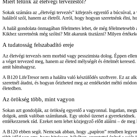
Miért félünk az életvégi tervezéstől?
Sokak számára az „életvégi tervezés” kifejezés egyenlő a búcsúval, a 
halálról szól, hanem az életről. Arról, hogy hogyan szeretnénk élni,
A halál gondolata önmagában félelmetes lehet, de még félelmetesebb 
Kikhez szeretnénk még szólni? Mit akarunk tisztázni? Milyen értéke
A tudatosság felszabadító ereje
Az életvégi tervezés nem morbid vagy pesszimista dolog. Éppen elle
a véget tervezed meg, hanem az életed mélységét és értelmét keresed
amit hátrahagysz.
A B120 LifeTresor nem a halálra való készülődés szoftvere. Ez az a
szeretnél átadni, és hogyan őrizheted meg az emlékeidet méltó módon.
életedben.
Az örökség több, mint vagyon
Sokan azt gondolják, az örökség egyenlő a vagyonnal. Ingatlan, megta
dolgok, amik valóban számítanak. Egy utolsó üzenet a gyerekeidnek. Eg
emlékezzenek rád. Ezeket nem lehet közjegyző előtt aláírni – de meg leh
A B120 ebben segít. Nemcsak abban, hogy „papíron” rendben legyenek 