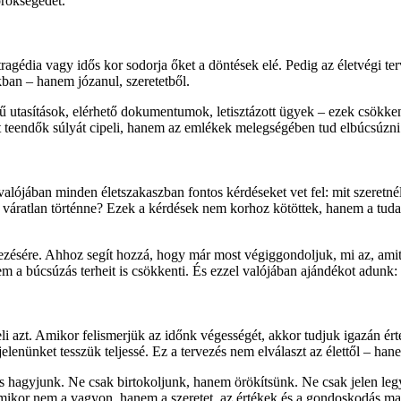
örökségedet.
ragédia vagy idős kor sodorja őket a döntések elé. Pedig az életvégi 
ban – hanem józanul, szeretetből.
tasítások, elérhető dokumentumok, letisztázott ügyek – ezek csökkentik
 teendők súlyát cipeli, hanem az emlékek melegségében tud elbúcsúzni
alójában minden életszakaszban fontos kérdéseket vet fel: mit szeretnél
váratlan történne? Ezek a kérdések nem korhoz kötöttek, hanem a tudato
rezésére. Ahhoz segít hozzá, hogy már most végiggondoljuk, mi az, amit
m a búcsúzás terheit is csökkenti. És ezzel valójában ajándékot adunk
 azt. Amikor felismerjük az időnk végességét, akkor tudjuk igazán értékel
jelenünket tesszük teljessé. Ez a tervezés nem elválaszt az élettől – ha
s hagyjunk. Ne csak birtokoljunk, hanem örökítsünk. Ne csak jelen le
amikor nem a vagyon, hanem a szeretet, az értékek és a gondoskodás m