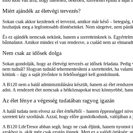
több időd van arra, hogy hitelesen, békében, szeretettel építsd a saját 
Miért ajándék az életvégi tervezés?
Sokan csak akkor kezdenek el tervezni, amikor már késő – betegség, t
hozhatjuk meg a legfontosabb döntéseinket. Nem sürgetve, nem pánik
És ez ajándék nemcsak nekünk, hanem a szeretteinknek is. Egyértelmű u
bűntudatot. Amikor mindez el van rendezve, a család nem az elmaradt
Nem csak az idősek dolga
Sokan gondolják, hogy az életvégi tervezés az idősek feladata. Pedig v
nem tudnál? Hogyan tudnád tehermentesíteni a szeretteidet, ha valami 
kötünk – úgy a saját jövőnkre is felelősséggel kell gondolnunk.
A B120 nem a halál adminisztrálására készült, hanem az élet rendsze
adni. A rendezett élet nemcsak a hétköznapokat teszi könnyebbé, hane
Az élet fénye a végesség tudatában ragyog igazán
A halál tudata nem elvesz az élet értékéből – hanem éppenséggel növeli
szeretett kéz szorítását. Azzal, hogy előre gondolkodunk, valójában a 
A B120 LifeTresor abban segít, hogy ne csak éljünk, hanem nyomot i
azokhoz is, akik még csak ezután jönnek. Mert ez a valódi örökség: 