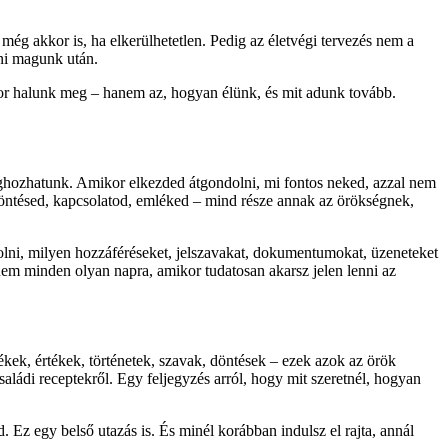
még akkor is, ha elkerülhetetlen. Pedig az életvégi tervezés nem a
yni magunk után.
kor halunk meg – hanem az, hogyan élünk, és mit adunk tovább.
eghozhatunk. Amikor elkezded átgondolni, mi fontos neked, azzal nem
döntésed, kapcsolatod, emléked – mind része annak az örökségnek,
lni, milyen hozzáféréseket, jelszavakat, dokumentumokat, üzeneteket
nem minden olyan napra, amikor tudatosan akarsz jelen lenni az
kek, értékek, történetek, szavak, döntések – ezek azok az örök
aládi receptekről. Egy feljegyzés arról, hogy mit szeretnél, hogyan
z egy belső utazás is. És minél korábban indulsz el rajta, annál