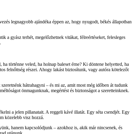
tervezés legnagyobb ajándéka éppen az, hogy nyugodt, békés állapotban
 a gyász terhét, megelőzhetnek vitákat, félreértéseket, felesleges
.
, ha történne veled, ha holnap baleset érne? Ki döntene helyetted, ha
s felnőttség részei. Ahogy lakást biztosítunk, vagy autóra kötelezőt
 szeretnénk hátrahagyni – és mi az, amit most még időben át tudunk
: méltóságot önmagunknak, megértést és biztonságot a szeretteinknek.
ni a jelen pillanatait. A reggeli kávé illatát. Egy séta csendjét. Egy
nem közelebb visz hozzá.
gyünk, hanem kapcsolódjunk – azokhoz is, akik már nincsenek, és
arad utánunk.