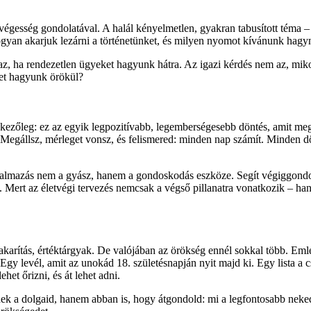
végesség gondolatával. A halál kényelmetlen, gyakran tabusított téma – 
 hogyan akarjuk lezárni a történetünket, és milyen nyomot kívánunk hag
az, ha rendezetlen ügyeket hagyunk hátra. Az igazi kérdés nem az, mi
ket hagyunk örökül?
nkezőleg: ez az egyik legpozitívabb, legemberségesebb döntés, amit m
. Megállsz, mérleget vonsz, és felismered: minden nap számít. Minden 
lkalmazás nem a gyász, hanem a gondoskodás eszköze. Segít végiggondo
 Mert az életvégi tervezés nemcsak a végső pillanatra vonatkozik – ha
karítás, értéktárgyak. De valójában az örökség ennél sokkal több. Emlé
y levél, amit az unokád 18. születésnapján nyit majd ki. Egy lista a cs
et őrizni, és át lehet adni.
a dolgaid, hanem abban is, hogy átgondold: mi a legfontosabb neked. E